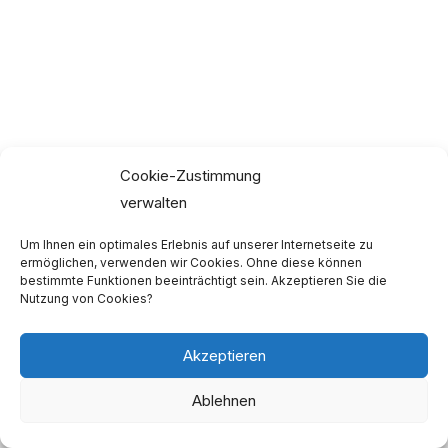
Cookie-Zustimmung
verwalten
Um Ihnen ein optimales Erlebnis auf unserer Internetseite zu
ermöglichen, verwenden wir Cookies. Ohne diese können
bestimmte Funktionen beeinträchtigt sein. Akzeptieren Sie die
Nutzung von Cookies?
Copyright © 2026 Informationsstelle Antikurdischer
Rassismus - IAKR |
Impressum
|
Datenschutzerklärung
Akzeptieren
Ablehnen