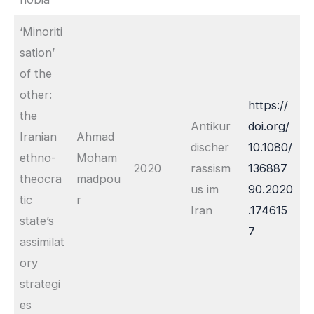
‘Minoriti
sation’
of the
other:
https://
the
Antikur
doi.org/
Iranian
Ahmad
discher
10.1080/
ethno-
Moham
2020
rassism
136887
theocra
madpou
us im
90.2020
tic
r
Iran
.174615
state’s
7
assimilat
ory
strategi
es