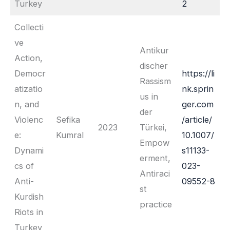
Turkey
2
Collecti
ve
Antikur
Action,
discher
Democr
https://li
Rassism
atizatio
nk.sprin
us in
n, and
ger.com
der
Violenc
Sefika
/article/
2023
Türkei,
e:
Kumral
10.1007/
Empow
Dynami
s11133-
erment,
cs of
023-
Antiraci
Anti-
09552-8
st
Kurdish
practice
Riots in
Turkey