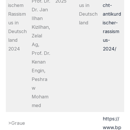
Prof. Dr.
2025
ischem
us in
cht-
Dr. Jan
Rassism
Deutsch
antikurd
Ilhan
us in
land
ischer-
Kizilhan,
Deutsch
rassism
Zelal
land
us-
Ag,
2024
2024/
Prof. Dr.
Kenan
Engin,
Peshra
w
Moham
med
https://
>Graue
www.bp