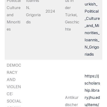
Political
Ioannis
us in
urkish_
Culture
N.
der
2024
Political
and
Grigoria
Türkei,
_Culture
Minoriti
dis
Geschic
_and_Mi
es
hte
norities_
Ioannis_
N_Grigo
riadis
DEMOC
RACY
https://j
AND
scholars
VIOLEN
hip.libra
CE:
Antikur
ry.jhu.ed
SOCIAL
discher
u/items/