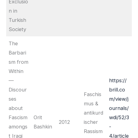
Exclusio
n in
Turkish
Society
The
Barbari
sm from
Within
—
https://
Discour
brill.co
Faschis
ses
m/view/j
mus &
about
ournals/
antikurd
Fascism
Orit
wdi/52/3
2012
ischer
amongs
Bashkin
-
Rassism
t Iraqi
4/article