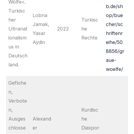
Wölfe<.
b.de/sh
Türkisc
Lobna
op/bue
her
Türkisc
Jamak,
cher/sc
Ultranat
2022
he
Yasar
hriftenr
ionalism
Rechte
Aydin
eihe/50
us in
8856/gr
Deutsch
aue-
land.
woelfe/
Geflohe
n,
Verbote
n,
Kurdisc
Ausges
Alexand
he
chlosse
er
Diaspor