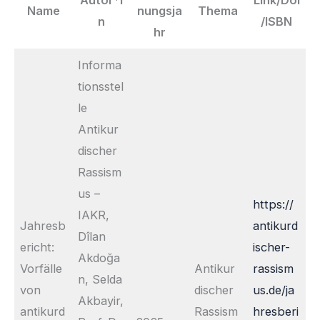
Autor*i
Link/Doi
Name
nungsja
Thema
n
/ISBN
hr
Informa
tionsstel
le
Antikur
discher
Rassism
us –
https://
IAKR,
Jahresb
antikurd
Dîlan
ericht:
ischer-
Akdoğa
Vorfälle
Antikur
rassism
n, Selda
von
discher
us.de/ja
Akbayir,
antikurd
Rassism
hresberi