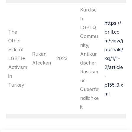
Kurdisc
h
https://
LGBTQ
The
brill.co
Commu
Other
m/view/j
nity,
Side of
ournals/
Rukan
Antikur
LGBTI+
2023
ksj/1/1-
Atceken
discher
Activism
2/article
Rassism
in
-
us,
Turkey
p155_9.x
Queerfei
ml
ndlichke
it