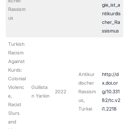
ischer
gie_ist_a
Rassism
ntikurdis
us
cher_Ra
ssismus
Turkish
Racism
Against
Kurds:
Antikur
http://d
Colonial
discher
x.doi.or
Violenc
Güllista
2022
Rassism
g/10.331
e,
n Yarkin
us,
82/tc.v2
Racist
Türkei
i1.2218
Slurs
and