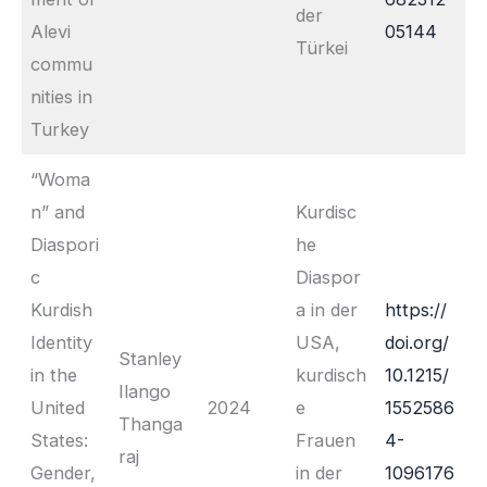
der
Alevi
05144
Türkei
commu
nities in
Turkey
“Woma
n” and
Kurdisc
Diaspori
he
c
Diaspor
Kurdish
a in der
https://
Identity
USA,
doi.org/
Stanley
in the
kurdisch
10.1215/
Ilango
United
2024
e
1552586
Thanga
States:
Frauen
4-
raj
Gender,
in der
1096176