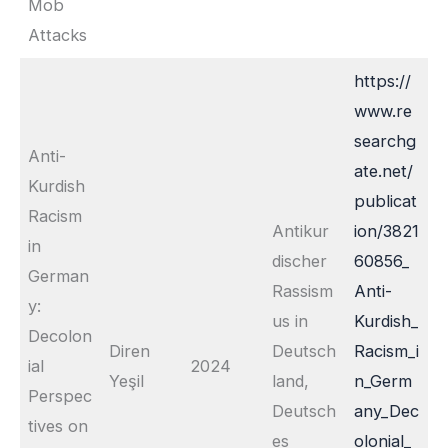
Mob
Attacks
https://
www.re
searchg
Anti-
ate.net/
Kurdish
publicat
Racism
Antikur
ion/3821
in
discher
60856_
German
Rassism
Anti-
y:
us in
Kurdish_
Decolon
Diren
Deutsch
Racism_i
ial
2024
Yeşil
land,
n_Germ
Perspec
Deutsch
any_Dec
tives on
es
olonial_