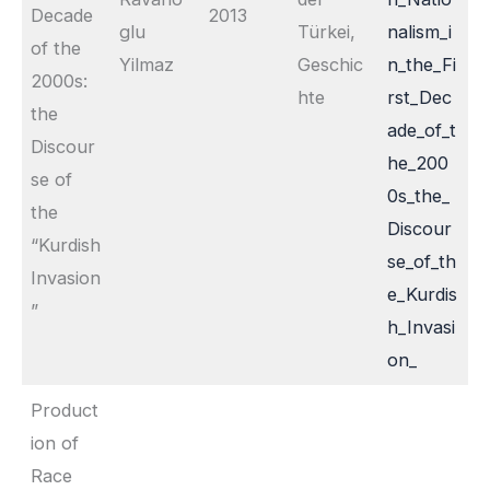
Decade
2013
glu
Türkei,
nalism_i
of the
Yilmaz
Geschic
n_the_Fi
2000s:
hte
rst_Dec
the
ade_of_t
Discour
he_200
se of
0s_the_
the
Discour
“Kurdish
se_of_th
Invasion
e_Kurdis
”
h_Invasi
on_
Product
ion of
Race