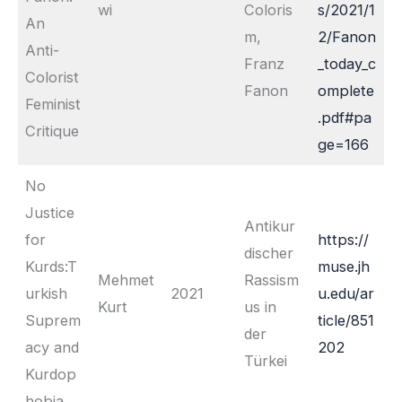
wi
Coloris
s/2021/1
An
m,
2/Fanon
Anti-
Franz
_today_c
Colorist
Fanon
omplete
Feminist
.pdf#pa
Critique
ge=166
No
Justice
Antikur
for
https://
discher
Kurds:T
muse.jh
Mehmet
Rassism
urkish
2021
u.edu/ar
Kurt
us in
Suprem
ticle/851
der
acy and
202
Türkei
Kurdop
hobia