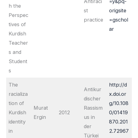
Antiraci
=y&pq-
h the
st
origsite
Perspec
practice
=gschol
tives of
ar
Kurdish
Teacher
s and
Student
s
The
http://d
Antikur
racializa
x.doi.or
discher
tion of
g/10.108
Murat
Rassism
Kurdish
2012
0/01419
Ergin
us in
identity
870.201
der
in
2.72967
Türkei