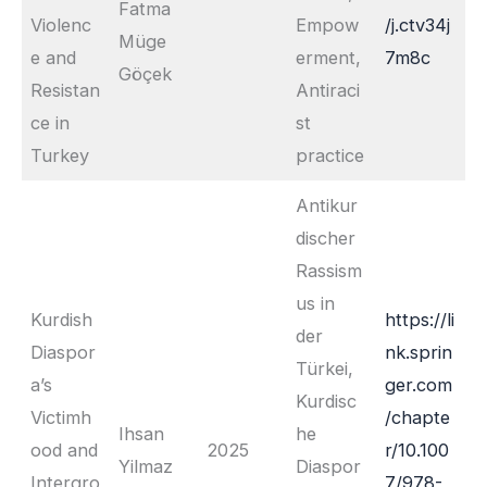
Fatma
Violenc
Empow
/j.ctv34j
Müge
e and
erment,
7m8c
Göçek
Resistan
Antiraci
ce in
st
Turkey
practice
Antikur
discher
Rassism
us in
Kurdish
https://li
der
Diaspor
nk.sprin
Türkei,
a’s
ger.com
Kurdisc
Victimh
/chapte
Ihsan
he
ood and
2025
r/10.100
Yilmaz
Diaspor
Intergro
7/978-