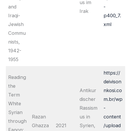
us im
and
-
Irak
Iraqi-
p400_7.
Jewish
xml
Commu
nists,
1942-
1955
https://
Reading
deivison
the
Antikur
nkosi.co
Term
discher
m.br/wp
White
Rassism
-
Syrian
Razan
us in
content
through
Ghazza
2021
Syrien,
/upload
Fanon: