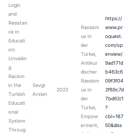
Logic
and
https://
Resistan
Rassism
www.pr
ce in
us in
oquest.
Educati
der
com/op
on:
Türkei,
enview/
Unveilin
Antikur
9ad171d
g
discher
b463c6
Racism
Rassism
09f3f04
in the
Sevgi
2023
us in
2f89c7d
Turkish
Arslan
der
7bd63/1
Educati
Türkei,
?
onal
Empow
cbl=187
System
erment,
50&diss
Throug