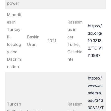
power
Minoriti
es in
Rassism
https://
Turkey
us in
doi.org/
II:
Baskin
der
2021
10.3318
Ideolog
Oran
Türkei,
2/TC.V1
y and
Geschic
I1.1997
Discrimi
hte
nation
https://
www.ac
ademia.
edu/343
Turkish
Rassism
30823/T