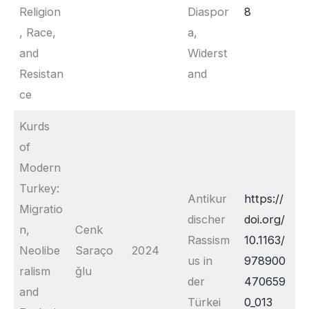
Religion
Diaspor
8
, Race,
a,
and
Widerst
Resistan
and
ce
Kurds
of
Modern
Turkey:
Antikur
https://
Migratio
discher
doi.org/
n,
Cenk
Rassism
10.1163/
Neolibe
Saraço
2024
us in
978900
ralism
ğlu
der
470659
and
Türkei
0_013