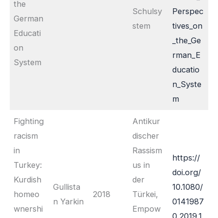
the
Schulsy
Perspec
German
stem
tives_on
Educati
_the_Ge
on
rman_E
System
ducatio
n_Syste
m
Fighting
Antikur
racism
discher
in
Rassism
https://
Turkey:
us in
doi.org/
Kurdish
der
Gullista
10.1080/
homeo
2018
Türkei,
n Yarkin
0141987
wnershi
Empow
0.2019.1