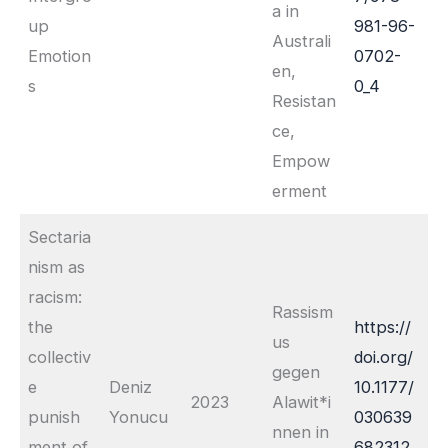
a in
up
981-96-
Australi
Emotion
0702-
en,
s
0_4
Resistan
ce,
Empow
erment
Sectaria
nism as
racism:
Rassism
the
https://
us
collectiv
doi.org/
gegen
e
Deniz
10.1177/
2023
Alawit*i
punish
Yonucu
030639
nnen in
ment of
682312