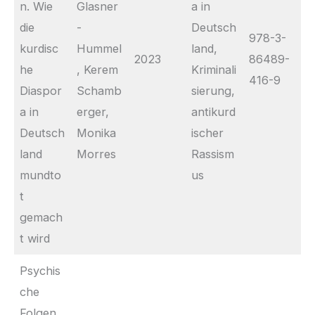
n. Wie
Glasner
a in
die
-
Deutsch
978-3-
kurdisc
Hummel
land,
2023
86489-
he
, Kerem
Kriminali
416-9
Diaspor
Schamb
sierung,
a in
erger,
antikurd
Deutsch
Monika
ischer
land
Morres
Rassism
mundto
us
t
gemach
t wird
Psychis
che
Folgen