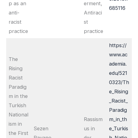
p as an
erment,
685116
anti-
Antiraci
racist
st
practice
practice
https://
www.ac
The
ademia.
Rising
edu/521
Racist
0323/Th
Paradig
e_Rising
m in the
_Racist_
Turkish
Paradig
National
Rassism
m_in_th
ism in
Sezen
us in
e_Turkis
the First
Ravano
der
h_Natio