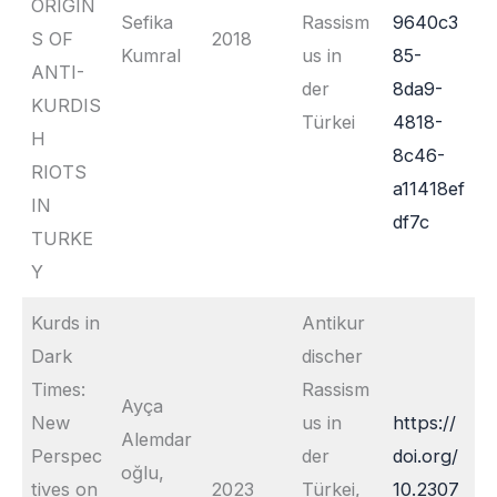
ORIGIN
Sefika
Rassism
9640c3
S OF
2018
Kumral
us in
85-
ANTI-
der
8da9-
KURDIS
Türkei
4818-
H
8c46-
RIOTS
a11418ef
IN
df7c
TURKE
Y
Kurds in
Antikur
Dark
discher
Times:
Rassism
Ayça
New
us in
https://
Alemdar
Perspec
der
doi.org/
oğlu,
tives on
2023
Türkei,
10.2307