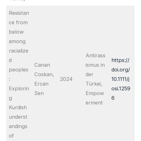
Resistan
ce from
below
among
racialize
Antirass
d
https://
Canan
ismus in
peoples
doi.org/
Coskan,
der
:
2024
10.1111/j
Ercan
Türkei,
Explorin
osi.1259
Sen
Empow
g
6
erment
Kurdish
underst
andings
of