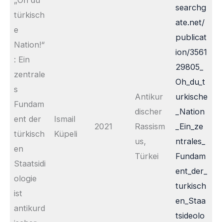
„Oh du
searchg
türkisch
ate.net/
e
publicat
Nation!“
ion/3561
: Ein
29805_
zentrale
Oh_du_t
s
Antikur
urkische
Fundam
discher
_Nation
ent der
Ismail
2021
Rassism
_Ein_ze
türkisch
Küpeli
us,
ntrales_
en
Türkei
Fundam
Staatsidi
ent_der_
ologie
turkisch
ist
en_Staa
antikurd
tsideolo