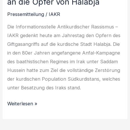
an die Opfer von Halabja
die
Opfer
Pressemitteilung
/
IAKR
von
Die Informationsstelle Antikurdischer Rassismus –
Halabja
IAKR gedenkt heute am Jahrestag den Opfern des
Giftgasangriffs auf die kurdische Stadt Halabja. Die
in den 80er Jahren angefangene Anfal-Kampagne
des baathistischen Regimes im Irak unter Saddam
Hussein hatte zum Ziel die vollständige Zerstörung
der kurdischen Population Südkurdistans, welches
unter Besatzung des Iraks stand.
Weiterlesen »